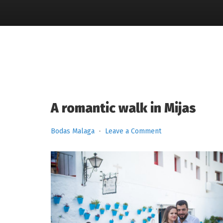
A romantic walk in Mijas
on
Bodas Malaga
Leave a Comment
A
romantic
walk
in
Mijas