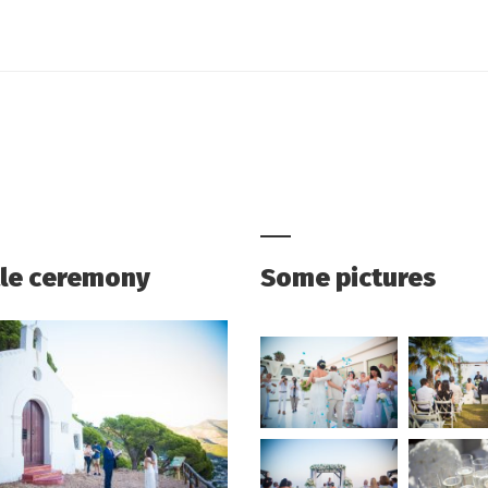
ttle ceremony
Some pictures